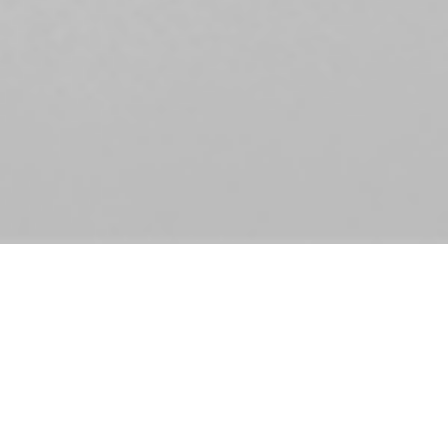
THINK DIGITAL. ACT GLOBAL.
STAY HUMAN.
Wirtschaftliche Bildung mit
Digitalisierung, Nachhaltigkeit und
Sozialkompetenz sowie Internationalität
– für eine praxisnahe Ausbildung am Puls