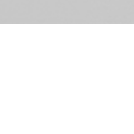
DEINE AUSBILDUNG FÜR PFLEGE,
SOZIALBETREUUNG UND EINE
SINNSTIFTENDE ZUKUNFT.
Die fünfjährige HLPS, Höhere Lehranstalt für
Pflege und Sozialbetreuung, vermittelt neben
einer fundierten Allgemeinbildung fachliche
Kompetenzen für die Tätigkeit in der
Pflegefachassistenz oder einen
Sozialbetreuungsberuf.
Seit dem Schuljahr 2023/24 wird die neue
Schulform HLPS angeboten. Wenn du