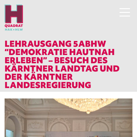
LEHRAUSGANG 5ABHW
“DEMOKRATIE HAUTNAH
ERLEBEN” – BESUCH DES
KÄRNTNER LANDTAG UND
DER KÄRNTNER
LANDESREGIERUNG